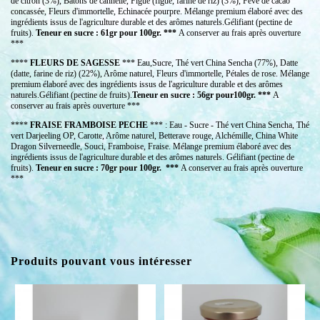
de citron (3%), Bâtons de cannelle, Figue (figue, farine de riz) (3%), Fève de cacao
concassée, Fleurs d'immortelle, Echinacée pourpre. Mélange premium élaboré avec des
ingrédients issus de l'agriculture durable et des arômes naturels.Gélifiant (pectine de
fruits).
Teneur en sucre : 61gr pour 100gr.
***
A conserver au frais après ouverture
***
****
FLEURS DE SAGESSE
*** Eau,Sucre, Thé vert China Sencha (77%), Datte
(datte, farine de riz) (22%), Arôme naturel, Fleurs d'immortelle, Pétales de rose. Mélange
premium élaboré avec des ingrédients issus de l'agriculture durable et des arômes
naturels.Gélifiant (pectine de fruits).
Teneur en sucre : 56gr pour100gr. ***
A
conserver au frais après ouverture ***
****
FRAISE FRAMBOISE PECHE
*** : Eau - Sucre - Thé vert China Sencha, Thé
vert Darjeeling OP, Carotte, Arôme naturel, Betterave rouge, Alchémille, China White
Dragon Silverneedle, Souci, Framboise, Fraise. Mélange premium élaboré avec des
ingrédients issus de l'agriculture durable et des arômes naturels. Gélifiant (pectine de
fruits).
Teneur en sucre : 70gr pour 100gr. ***
A conserver au frais après ouverture
***
Produits pouvant vous intéresser