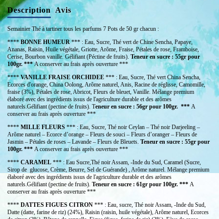
Description
Avis
Semainier Thé à tartiner tous les parfums 7 Pots de 50 gr chacun :
****
BONNE HUMEUR
*** : Eau, Sucre, Thé vert de Chine Sencha, Papaye,
Ananas, Raisin, Huile végétale, Griotte, Arôme, Fraise, Pétales de rose, Framboise,
Cerise, Bourbon vanille. Gélifiant (Péctine de fruits).
Teneur en sucre : 55gr pour
100gr. ***
A conserver au frais après ouverture ***
****
VANILLE
FRAISE ORCHIDEE
*** : Eau, Sucre, Thé vert China Sencha,
Ecorces d'orange, China Oolong, Arôme naturel, Anis, Racine de réglisse, Camomille,
fraise (3%), Pétales de rose, Abricot, Fleurs de bleuet, Vanille. Mélange premium
élaboré avec des ingrédients issus de l'agriculture durable et des arômes
naturels.Gélifiant (pectine de fruits). T
eneur en sucre : 56gr pour 100gr. ***
A
conserver au frais après ouverture ***
****
MILLE FLEURS
*** : Eau, Sucre, Thé noir Ceylan – Thé noir Darjeeling –
Arôme naturel – Ecorce d’orange – Fleurs de souci – Fleurs d’oranger – Fleurs de
Jasmin – Pétales de roses – Lavande – Fleurs de Bleuets.
Teneur en sucre : 55gr pour
100gr. ***
A conserver au frais après ouverture ***
****
CARAMEL
*** : Eau Sucre,Thé noir Assam, -Inde du Sud, Caramel (Sucre,
Sirop de glucose, Crème, Beurre, Sel de Guérande) , Arôme naturel. Mélange premium
élaboré avec des ingrédients issus de l'agriculture durable et des arômes
naturels.Gélifiant (pectine de fruits).
Teneur en sucre : 61gr pour 100gr. ***
A
conserver au frais après ouverture ***
****
DATTES FIGUES CITRON
*** : Eau, sucre, Thé noir Assam, -Inde du Sud,
Datte (datte, farine de riz) (24%), Raisin (raisin, huile végétale), Arôme naturel, Ecorces